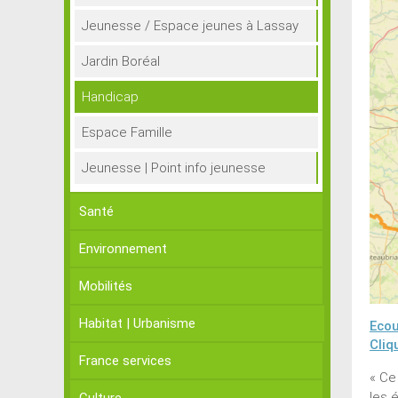
Jeunesse / Espace jeunes à Lassay
Jardin Boréal
Handicap
Espace Famille
Jeunesse | Point info jeunesse
Santé
Environnement
Mobilités
Habitat | Urbanisme
Ecou
Cliq
France services
« Ce 
les 