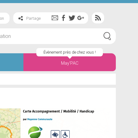
ion
Partage
Évènement près de chez vous !
May’PAC