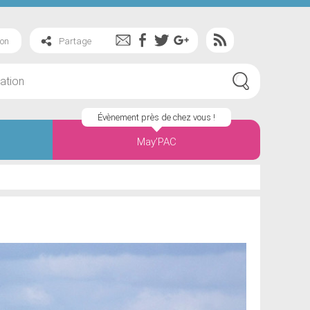
ion
Partage
Évènement près de chez vous !
May’PAC