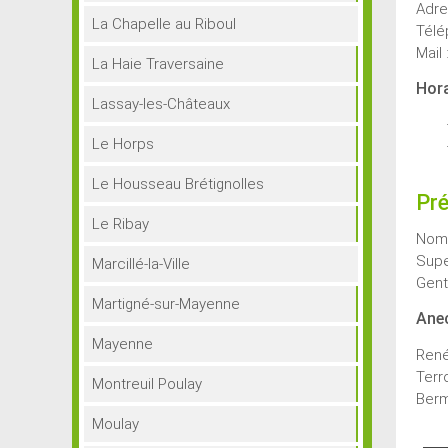
Adre
La Chapelle au Riboul
Télé
Mail 
La Haie Traversaine
Hora
Lassay-les-Châteaux
Le Horps
Le Housseau Brétignolles
Pré
Le Ribay
Nomb
Supe
Marcillé-la-Ville
Genti
Martigné-sur-Mayenne
Ane
Mayenne
René
Terr
Montreuil Poulay
Berm
Moulay