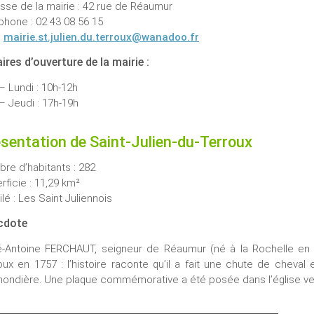
sse de la mairie : 42 rue de Réaumur
phone : 02 43 08 56 15
:
mairie.st.julien.du.terroux@wanadoo.fr
ires d’ouverture de la mairie :
– Lundi : 10h-12h
– Jeudi : 17h-19h
sentation de Saint-Julien-du-Terroux
re d’habitants : 282
rficie : 11,29 km²
lé : Les Saint Juliennois
cdote
-Antoine FERCHAUT, seigneur de Réaumur (né à la Rochelle en 168
oux en 1757 : l’histoire raconte qu’il a fait une chute de cheval 
ondière. Une plaque commémorative a été posée dans l’église ve