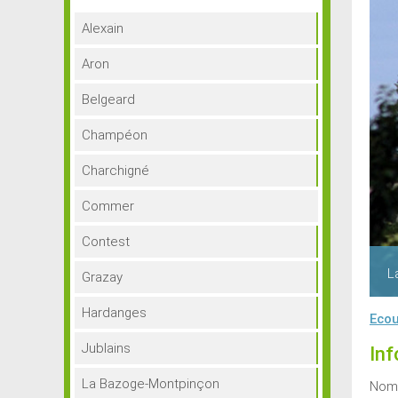
Alexain
Aron
Belgeard
Champéon
Charchigné
Commer
Contest
L
Grazay
Hardanges
Ecou
Jublains
Inf
La Bazoge-Montpinçon
Nom 