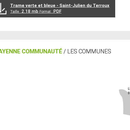
Trame verte et bleue - Saint-Julien du Terroux
2.18 mb
PDF
Taille :
Format :
AYENNE COMMUNAUTÉ
/ LES COMMUNES