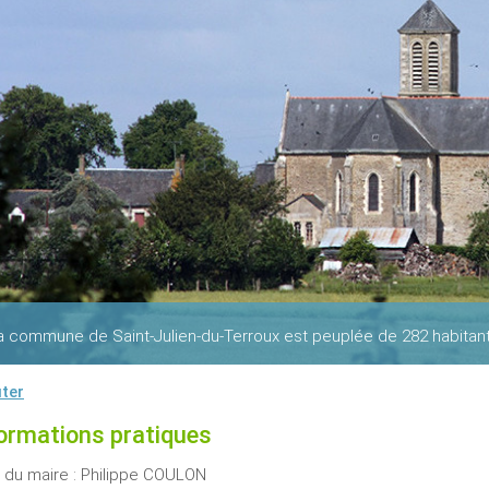
a commune de Saint-Julien-du-Terroux est peuplée de 282 habitant
ter
ormations pratiques
du maire : Philippe COULON