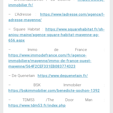
immobilier.fr/
– L’Adresse :
https://www.ladresse.com/agence/l-
adresse-mayenne/
– Square Habitat :
https://www.squarehabitat.fr/sh-
anjou-maine/agence-square-habitat-mayenne-ag-
656.aspx
– Immo de France :
https://www.immodefrance.com/fr/agence-
immobiliere/mayenne/immo-de-france-ouest-
mayenne/564F2CEF331EB083774323
– De Quenetain :
https://www.dequenetain.fr/
– BSK Immobilier :
https://bskimmobilier.com/benedicte-sochon-1392
– TDM53 /The Door Man :
https://www.tdm53.fr/index.php