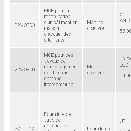
MOE pour la
GICQ
réhabilitation
ANT
d’un bâtiment en
Maîtrise
22MOE03
maison
d’œuvre
53 0
d’accueil des
alternants
MOE pour des
LA F
travaux de
DES 
réaménagement
Maîtrise
22MOE10
des bassins du
d’œuvre
14 0
camping
intercommunal
Fourniture de
titres de
UP
restauration
22FOU02
Fournitures