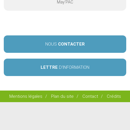
May’PAC
NOUS
CONTACTER
LETTRE
D'INFORMATION
Mentions légales
/
Plan du site
/
Contact
/
Crédits