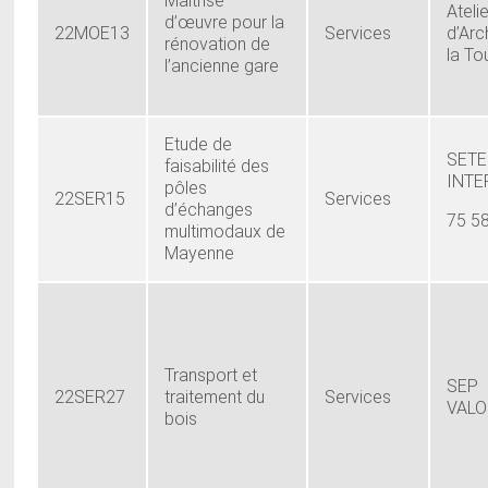
Maîtrise
Ateli
d’œuvre pour la
22MOE13
Services
d’Arc
rénovation de
la T
l’ancienne gare
Etude de
SET
faisabilité des
INTE
pôles
22SER15
Services
d’échanges
75 5
multimodaux de
Mayenne
Transport et
SEP
22SER27
traitement du
Services
VALO
bois