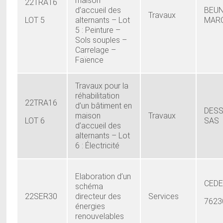
maison
22TRA16
d’accueil des
BEUN
Travaux
LOT 5
alternants – Lot
MAR
5 : Peinture –
Sols souples –
Carrelage –
Faïence
Travaux pour la
réhabilitation
22TRA16
d’un bâtiment en
DES
maison
Travaux
LOT 6
SAS
d’accueil des
alternants – Lot
6 : Électricité
Elaboration d’un
CED
schéma
22SER30
directeur des
Services
7623
énergies
renouvelables