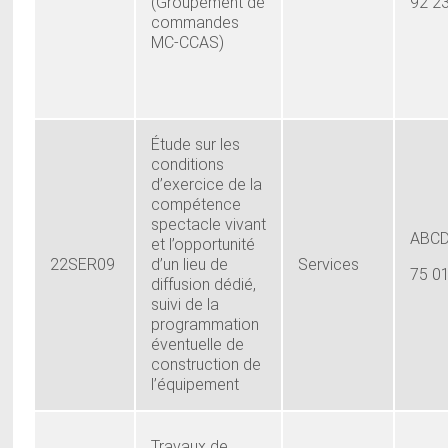
(Groupement de
92 2
commandes
MC-CCAS)
Étude sur les
conditions
d’exercice de la
compétence
spectacle vivant
ABCD
et l’opportunité
22SER09
d’un lieu de
Services
75 0
diffusion dédié,
suivi de la
programmation
éventuelle de
construction de
l’équipement
Travaux de