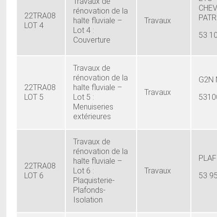
Travaux de
CHEV
rénovation de la
22TRA08
PATR
halte fluviale –
Travaux
LOT 4
Lot 4 :
53 1
Couverture
Travaux de
rénovation de la
G2N
22TRA08
halte fluviale –
Travaux
LOT 5
Lot 5 :
5310
Menuiseries
extérieures
Travaux de
rénovation de la
PLAF
halte fluviale –
22TRA08
Lot 6 :
Travaux
LOT 6
53 9
Plaquisterie-
Plafonds-
Isolation