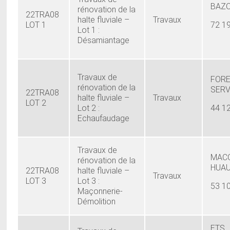
BAZO
rénovation de la
22TRA08
halte fluviale –
Travaux
LOT 1
72 1
Lot 1 :
Désamiantage
Travaux de
FORE
rénovation de la
SERV
22TRA08
halte fluviale –
Travaux
LOT 2
Lot 2 :
44 1
Echaufaudage
Travaux de
MAC
rénovation de la
HUAU
22TRA08
halte fluviale –
Travaux
LOT 3
Lot 3 :
53 1
Maçonnerie-
Démolition
ETS