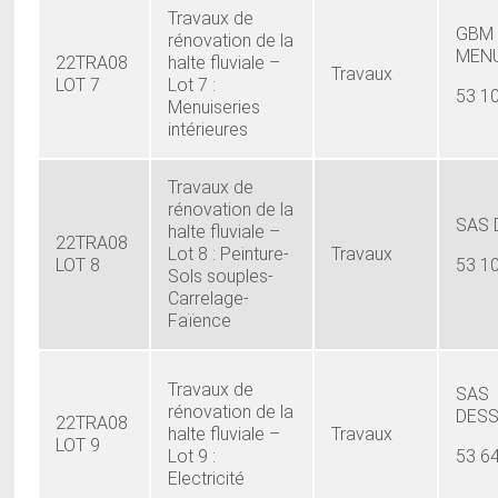
Travaux de
GBM 
rénovation de la
MENU
22TRA08
halte fluviale –
Travaux
LOT 7
Lot 7 :
53 1
Menuiseries
intérieures
Travaux de
rénovation de la
SAS
halte fluviale –
22TRA08
Lot 8 : Peinture-
Travaux
LOT 8
53 1
Sols souples-
Carrelage-
Faïence
Travaux de
SAS
rénovation de la
DES
22TRA08
halte fluviale –
Travaux
LOT 9
Lot 9 :
53 6
Electricité