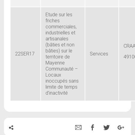
Etude sur les
friches
commerciales,
industrielles et
artisanales
(bâties et non
CRA
bâties) sur le
22SER17
Services
territoire de
4910
Mayenne
Communauté –
Locaux
inoccupés sans
limite de temps
d’inactivité