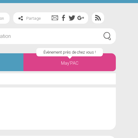
ion
Partage
Évènement près de chez vous !
May’PAC