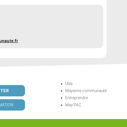
naute.fr
Utile
CTER
Mayenne communauté
Entreprendre
MATION
May’PAC