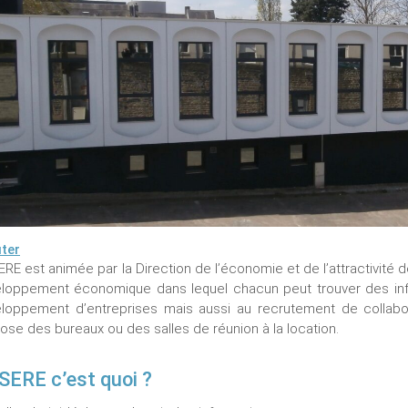
ter
ERE est animée par la Direction de l’économie et de l’attractivi
loppement économique dans lequel chacun peut trouver des inform
loppement d’entreprises mais aussi au recrutement de collabora
ose des bureaux ou des salles de réunion à la location.
SERE c’est quoi ?