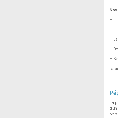
Nos 
– Lo
– Lo
– Es
– Do
– Se
Ils 
Pép
La p
d’un
pers