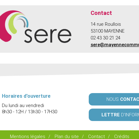
Contact
14 rue Roullois
53100 MAYENNE
02 43 30 21 24
sere@mayennecommu
Horaires d'ouverture
NOUS
CONTA
Du lundi au vendredi
8h30 - 12H / 13h30 - 17H30
LETTRE
D'INFOR
Mentions légales
/
Plan du site
/
Contact
/
Crédits