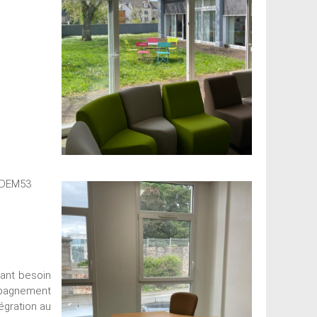
OODEM53
yant besoin
mpagnement
égration au