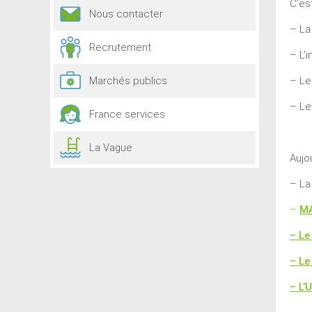
C’es
Nous contacter
– La
Recrutement
– L’i
Marchés publics
– Le
– Le
France services
La Vague
Aujo
– La
–
M
– L
– L
– L