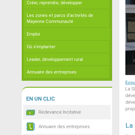
Créer, reprendre, développer
Les zones et parcs d’activités de
Mayenne Communauté
Emploi
Où s’implanter
Leader, développement rural
Annuaire des entreprises
Ecou
La S
déve
EN
UN CLIC
déve
prop
Redevance Incitative
La 
Annuaire des entreprises