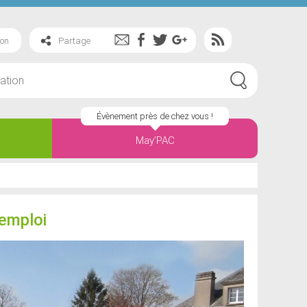
ion
Partage
Évènement près de chez vous !
May’PAC
’emploi