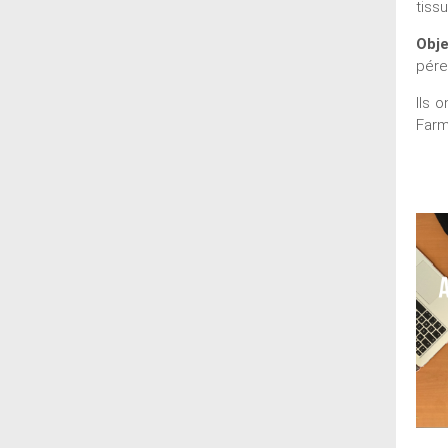
tiss
Obje
pére
Ils 
Farm