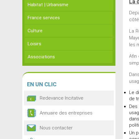
La 
Habitat | Urbanisme
Depu
France services
côté
Culture
La R
Maye
Loisirs
les 
Afin
Associations
simp
Dans
usag
EN
UN CLIC
Le d
Redevance Incitative
de t
Des 
usag
Annuaire des entreprises
dans
poli
Nous contacter
Un p
conc