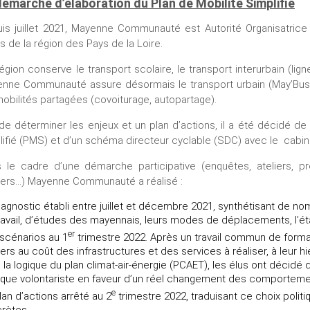
démarche d’élaboration du Plan de Mobilité Simplifié
is juillet 2021, Mayenne Communauté est Autorité Organisatrice
s de la région des Pays de la Loire.
égion conserve le transport scolaire, le transport interurbain (lig
nne Communauté assure désormais le transport urbain (May’Bus à
mobilités partagées (covoiturage, autopartage).
 de déterminer les enjeux et un plan d’actions, il a été décidé de
lifié (PMS) et d’un schéma directeur cyclable (SDC) avec le cab
 le cadre d’une démarche participative (enquêtes, ateliers, 
ers…) Mayenne Communauté a réalisé :
iagnostic établi entre juillet et décembre 2021, synthétisant de no
ravail, d’études des mayennais, leurs modes de déplacements, l’état 
er
scénarios au 1
trimestre 2022. Après un travail commun de form
ers au coût des infrastructures et des services à réaliser, à leur h
 la logique du plan climat-air-énergie (PCAET), les élus ont décidé
tique volontariste en faveur d’un réel changement des comporte
e
lan d’actions arrêté au 2
trimestre 2022, traduisant ce choix politi
rètes.