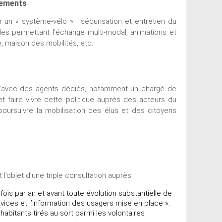
tements
 un « système-vélo » : sécurisation et entretien du
es permettant l’échange multi-modal, animations et
, maison des mobilités, etc.
qu’avec des agents dédiés, notamment un chargé de
et faire vivre cette politique auprès des acteurs du
t poursuivre la mobilisation des élus et des citoyens
l’objet d’une triple consultation auprès :
ois par an et avant toute évolution substantielle de
 services et l’information des usagers mise en place ».
abitants tirés au sort parmi les volontaires