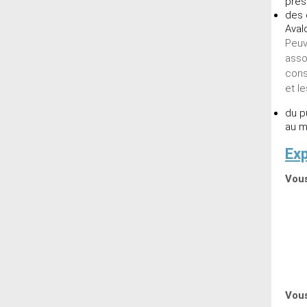
prés
des 
Aval
Peuv
asso
cons
et l
du p
au m
Exp
Vous
Vous