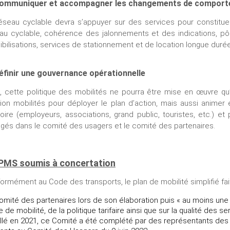
Communiquer et accompagner les changements de compor
éseau cyclable devra s’appuyer sur des services pour constituer
au cyclable, cohérence des jalonnements et des indications, pôl
ibilisations, services de stationnement et de location longue durée
éfinir une gouvernance opérationnelle
n, cette politique des mobilités ne pourra être mise en œuvre 
ion mobilités pour déployer le plan d’action, mais aussi animer 
itoire (employeurs, associations, grand public, touristes, etc.) e
gés dans le comité des usagers et le comité des partenaires.
PMS soumis à concertation
ormément au Code des transports, le plan de mobilité simplifié fait 
omité des partenaires lors de son élaboration puis « au moins une f
re de mobilité, de la politique tarifaire ainsi que sur la qualité des
allé en 2021, ce Comité a été complété par des représentants des h