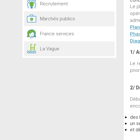
Recrutement
Le p
opér
Marchés publics
admi
Plan
France services
Phas
Diag
La Vague
1/ A
Le r
prio
2/ D
Débu
enco
des 
un s
et d