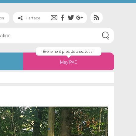
ion
Partage
Évènement près de chez vous !
May’PAC