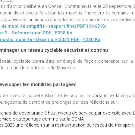
lan d’action délibéré en Conseil Communautaire le 22 septembre 20
ationnels et évolutifs selon les moyens financiers et humains mo
nistratives et juridiques rencontrées, les décisions des collectivi
 de mobilité simplifié - rapport final
PDF | 8468 Ko
e 2 - Scénarisation
PDF | 8038 Ko
nostic mobilité - Décembre 2021
PDF | 4280 Ko
ménager un réseau cyclable sécurisé et continu
éseau cyclable devra être aménagé de façon cohérente sur le te
ritaire dans le centre-ville de Mayenne
évelopper les mobilités partagées
tée avec la société Klaxit et le soutien important de la région
urageants. Ils devront se prolonger par des réflexions sur :
lignes de covoiturage à haut niveau de service par exemple avec L
ervice d’autopartage comme sur la CCMA,
ès 2023 une réflexion sur la restructuration du réseau de transport