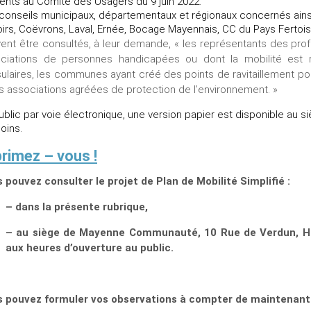
ents au Comité des Usagers du 9 juin 2022.
conseils municipaux, départementaux et régionaux concernés ainsi
oirs, Coëvrons, Laval, Ernée, Bocage Mayennais, CC du Pays Fertoi
ent être consultés, à leur demande, « les représentants des prof
ciations de personnes handicapées ou dont la mobilité est ré
ulaires, les communes ayant créé des points de ravitaillement pour
es associations agréées de protection de l’environnement. »
ublic par voie électronique, une version papier est disponible au s
oins.
rimez – vous !
 pouvez consulter le projet de Plan de Mobilité Simplifié :
– dans la présente rubrique,
– au siège de Mayenne Communauté, 10 Rue de Verdun, Hall
aux heures d’ouverture au public.
 pouvez formuler vos observations à compter de maintenant e