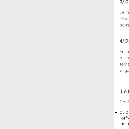
3/ 
Le r
rése
sens
4/ D
Enfi
miss
terr
enga
Le 
Conf
du c
l’off
Inst