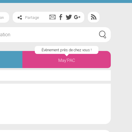
ion
Partage
Évènement près de chez vous !
May’PAC