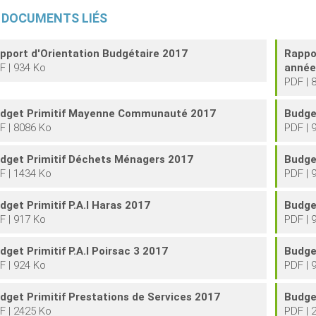
DOCUMENTS
LIÉS
pport d'Orientation Budgétaire 2017
Rappo
F | 934 Ko
année
PDF | 
dget Primitif Mayenne Communauté 2017
Budge
F | 8086 Ko
PDF | 
dget Primitif Déchets Ménagers 2017
Budget
F | 1434 Ko
PDF | 
dget Primitif P.A.I Haras 2017
Budget
F | 917 Ko
PDF | 
dget Primitif P.A.I Poirsac 3 2017
Budget
F | 924 Ko
PDF | 
dget Primitif Prestations de Services 2017
Budge
F | 2425 Ko
PDF | 