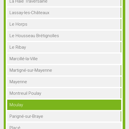
La Haie Traversaine
Lassay-les-Châteaux
Le Horps
Le Housseau Brétignolles
Le Ribay
Marcillé-la-Ville
Martigné-sur-Mayenne
Mayenne
Montreuil Poulay
Moulay
Parigné-sur-Braye
Placé