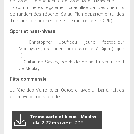
de l’Aron, à l’embouchure de l’Aron avec la Mayenne.
La commune est également quadrillée par des chemins
de randonnées répertoriés au Plan départemental des
itinéraires de promenade et de randonnée (PDIPR).
Sport et haut-niveau
– Christopher Joufreau, jeune footballeur
Moulaysien, est joueur professionnel à Dijon (Ligue
1)
– Guillaume Savary, perchiste de haut niveau, vient
de Moulay
Fête communale
La fête des Marrons, en Octobre, avec un bar à huîtres
et un cyclo-cross réputé.
Trame verte et bleue - Moulay
2.72 mb
PDF
Taille :
Format :