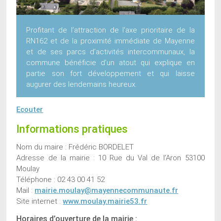
Profitant de l’attraction de l'axe prioritaire de la
RN162 et de la proximité immédiate de Mayenne
et de ses parcs d’activités intercommunaux, la
commune bénéficie d’un atout qui explique en
partie son fort développement et qui laisse
augurer des lendemains heureux.
Ecouter
Informations pratiques
Nom du maire : Frédéric BORDELET
Adresse de la mairie : 10 Rue du Val de l’Aron 53100
Moulay
Téléphone : 02 43 00 41 52
Mail :
mairie.moulay@mayennecommunaute.fr
Site internet :
www.moulay.mairie53.fr
Horaires d’ouverture de la mairie :