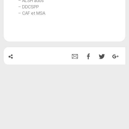
– ALSH ados
– DDCSPP
– CAF et MSA